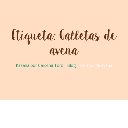
Skip
to
content
Etiqueta:
Galletas de
avena
Kasana por Carolina Toro
-
Blog
-
Galletas de avena